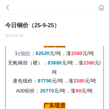
今日铜价（25-9-25）
2025-09-25
长江现货
1
#铜价
：
82520
元/吨，
涨
2380
元/吨
无氧铜丝（硬）：
83680
元/吨，
涨
2380
元/
吨
漆包线价：
87790
元/吨
，
涨
2380
元/吨
A00铝价：
20770
元/吨，
涨
90
元/吨
广东现货