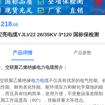
218
￥
.00
宏亮电缆YJLV22 26/35KV 3*120 国标保检测
产品详情
产品参数
一、交联聚乙烯绝缘
电力电缆
简介：
交联聚乙烯绝缘
电力电缆
不仅具有优异的电气性能、
械性能、耐热老化性能、耐环境应力和耐化学腐蚀的能
力，而且具有结构简单，使用方便，不受敷设落差限制
长期工作温度高（90º），传输容量大等优点。