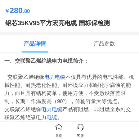
280
￥
.00
铝芯35KV95平方宏亮电缆 国标保检测
产品详情
产品参数
一、交联聚乙烯绝缘
电力电缆
简介：
交联聚乙烯绝缘
电力电缆
不仅具有优异的电气性能、机
械性能、耐热老化性能、耐环境应力和耐化学腐蚀的能
力，而且具有结构简单，使用方便，不受敷设落差限
制，长期工作温度高（90º），传输容量大等优点。
交联聚乙烯绝缘
电力电缆
产品有阻燃、非阻燃全系列交
联聚乙烯绝缘电力
电缆
。
本产品按等效于国标GB12706、国际标准IEC60502、
IEC60332、IEC60754的企业标准组织生产。本公司企业
首页
客服